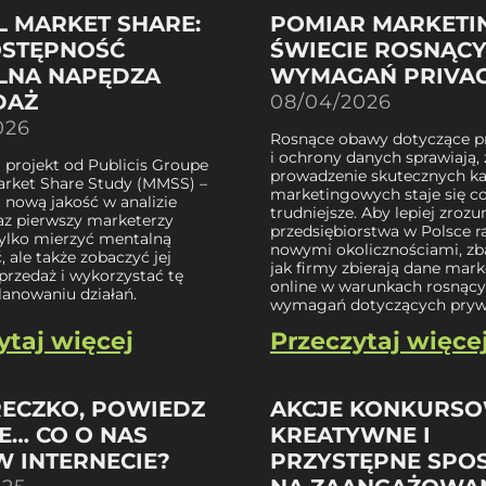
 MARKET SHARE:
POMIAR MARKETI
OSTĘPNOŚĆ
ŚWIECIE ROSNĄC
LNA NAPĘDZA
WYMAGAŃ PRIVA
DAŻ
08/04/2026
026
Rosnące obawy dotyczące p
i ochrony danych sprawiają, 
 projekt od Publicis Groupe
prowadzenie skutecznych k
arket Share Study (MMSS) –
marketingowych staje się co
nową jakość w analizie
trudniejsze. Aby lepiej zrozu
raz pierwszy marketerzy
przedsiębiorstwa w Polsce r
ylko mierzyć mentalną
nowymi okolicznościami, zb
 ale także zobaczyć jej
jak firmy zbierają dane mar
przedaż i wykorzystać tę
online w warunkach rosnąc
lanowaniu działań.
wymagań dotyczących pryw
ytaj więcej
Przeczytaj więce
RECZKO, POWIEDZ
AKCJE KONKURSO
E… CO O NAS
KREATYWNE I
W INTERNECIE?
PRZYSTĘPNE SPO