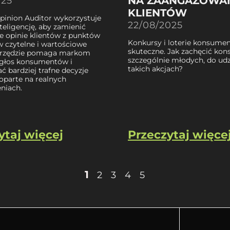
NA ZAANGAŻOWA
025
KLIENTÓW
Opinion Auditor wykorzystuje
22/08/2025
teligencję, aby zamienić
e opinie klientów z punktów
Konkursy i loterie konsumen
w czytelne i wartościowe
skuteczne. Jak zachęcić ko
narzędzie pomaga markom
szczególnie młodych, do udz
głos konsumentów i
takich akcjach?
 bardziej trafne decyzje
oparte na realnych
niach.
ytaj więcej
Przeczytaj więce
1
2
3
4
5