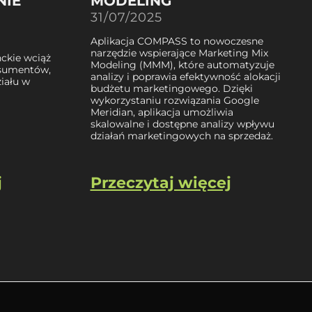
NIE
MODELING
31/07/2025
Aplikacja COMPASS to nowoczesne
narzędzie wspierające Marketing Mix
ckie wciąż
Modeling (MMM), które automatyzuje
nsumentów,
analizy i poprawia efektywność alokacji
iału w
budżetu marketingowego. Dzięki
wykorzystaniu rozwiązania Google
Meridian, aplikacja umożliwia
skalowalne i dostępne analizy wpływu
działań marketingowych na sprzedaż.
j
Przeczytaj więcej