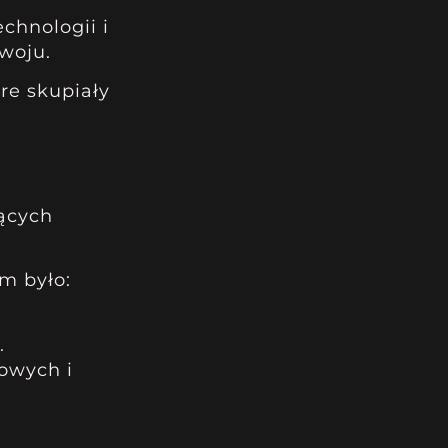
chnologii i
zwoju.
re skupiały
ących
em było:
.
owych i