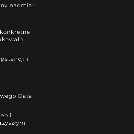
any nadmiar.
 konkretne
rakowało
petencji i
gowego
Data
eb i
rzyszłymi