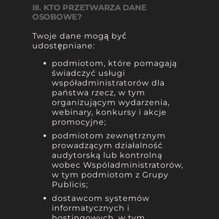
III. KTO PRZETWARZA DANE
OSOBOWE?
Twoje dane mogą być
udostępniane:
podmiotom, które pomagają
świadczyć usługi
współadministratorów dla
państwa rzecz, w tym
organizującym wydarzenia,
webinary, konkursy i akcje
promocyjne;
podmiotom zewnętrznym
prowadzącym działalność
audytorską lub kontrolną
wobec Wspóladministratorów,
w tym podmiotom z Grupy
Publicis;
dostawcom systemów
informatycznych i
hostingowych, w tym