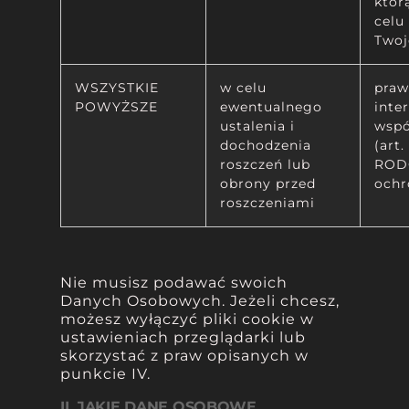
któr
celu
Twoj
WSZYSTKIE
w celu
praw
POWYŻSZE
ewentualnego
inte
ustalenia i
wspó
dochodzenia
(art. 
roszczeń lub
RODO
obrony przed
ochr
roszczeniami
Nie musisz podawać swoich
Danych Osobowych. Jeżeli chcesz,
możesz wyłączyć pliki cookie w
ustawieniach przeglądarki lub
skorzystać z praw opisanych w
punkcie IV.
II. JAKIE DANE OSOBOWE