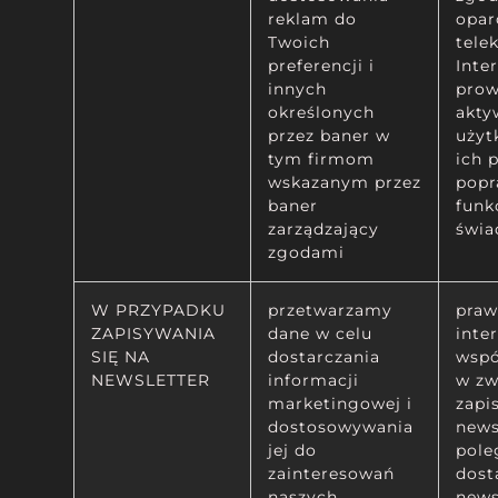
reklam do
opar
Twoich
tele
preferencji i
Inte
innych
prow
określonych
akty
przez baner w
użyt
tym firmom
ich 
wskazanym przez
popr
baner
funk
zarządzający
świa
zgodami
W PRZYPADKU
przetwarzamy
praw
ZAPISYWANIA
dane w celu
inte
SIĘ NA
dostarczania
wspo
NEWSLETTER
informacji
w zw
marketingowej i
zapi
dostosowywania
news
jej do
pole
zainteresowań
dost
naszych
news