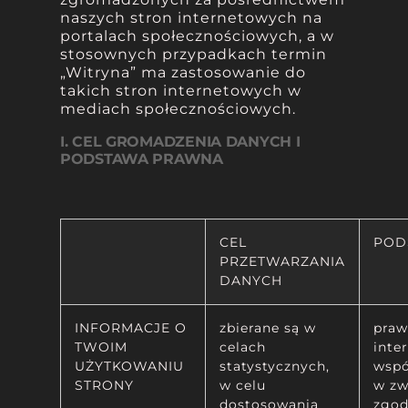
naszych stron internetowych na
portalach społecznościowych, a w
stosownych przypadkach termin
„Witryna” ma zastosowanie do
takich stron internetowych w
mediach społecznościowych.
I. CEL GROMADZENIA DANYCH I
PODSTAWA PRAWNA
CEL
POD
PRZETWARZANIA
DANYCH
INFORMACJE O
zbierane są w
praw
TWOIM
celach
inte
UŻYTKOWANIU
statystycznych,
wspo
STRONY
w celu
w zw
dostosowania
zgod