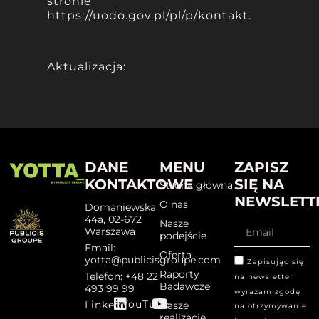
stronie
https://uodo.gov.pl/pl/p/kontakt
.
Aktualizacja:
DANE
MENU
ZAPISZ
KONTAKTOWE
SIĘ NA
Strona główna
NEWSLETT
O nas
Domaniewska
44a, 02-672
Nasze
Warszawa
podejście
Email:
Oferta
yotta@publicisgroupe.com
Zapisując się
Raporty
Telefon: +48 22
na newsletter
Badawcze
493 99 99
wyrażam zgodę
YouTube
Linked
Nasze
na otrzymywanie
realizacje