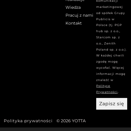
komunikacji
Wiedza
marketingowej
od spółek Grupy
Pracuj z nami
Publicis w
Kontakt
Polsce (tj. PGP
hub sp. z o.o.,
Starcom sp. z
o.o., Zenith
Poland sp. z o.o.).
W każdej chwili
zgodę mogę
wycofać. Więcej
informacji mogę
znaleźć w
Polityce
.
Prywatności
Zapisz się
Polityka prywatności
© 2026 YOTTA