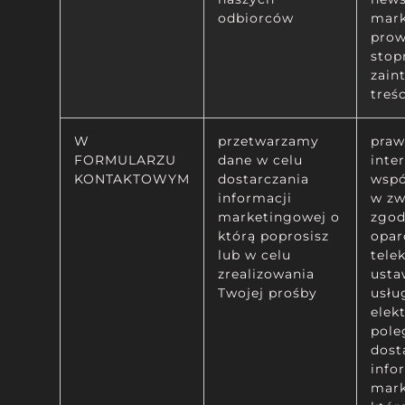
odbiorców
mark
prow
stop
zain
treś
W
przetwarzamy
praw
FORMULARZU
dane w celu
inte
KONTAKTOWYM
dostarczania
wspo
informacji
w zw
marketingowej o
zgod
którą poprosisz
opar
lub w celu
tele
zrealizowania
usta
Twojej prośby
usłu
elek
pole
dost
info
mark