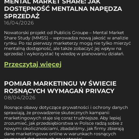
MENTAL MARKET SHARE: JAK
DOSTĘPNOŚĆ MENTALNA NAPĘDZA
SPRZEDAŻ
16/04/2026
Nowatorski projekt od Publicis Groupe – Mental Market
Share Study (MMSS) – wprowadza nową jakość w analizie
rynku. Po raz pierwszy marketerzy mogą nie tylko mierzyć
mentalną dostępność, ale także zobaczyć jej wpływ na
sprzedaż i wykorzystać tę wiedzę w planowaniu działań.
Przeczytaj więcej
POMIAR MARKETINGU W ŚWIECIE
ROSNĄCYCH WYMAGAŃ PRIVACY
08/04/2026
Rosnące obawy dotyczące prywatności i ochrony danych
sprawiają, że prowadzenie skutecznych kampanii
marketingowych staje się coraz trudniejsze. Aby lepiej
zrozumieć, jak przedsiębiorstwa w Polsce radzą sobie z
nowymi okolicznościami, zbadaliśmy, jak firmy zbierają
dane marketingowe online w warunkach rosnących