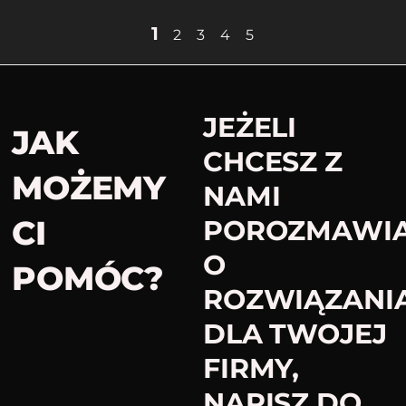
1
2
3
4
5
JEŻELI
JAK
CHCESZ Z
MOŻEMY
NAMI
CI
POROZMAWI
O
POMÓC?​
ROZWIĄZANI
DLA TWOJEJ
FIRMY,
NAPISZ DO