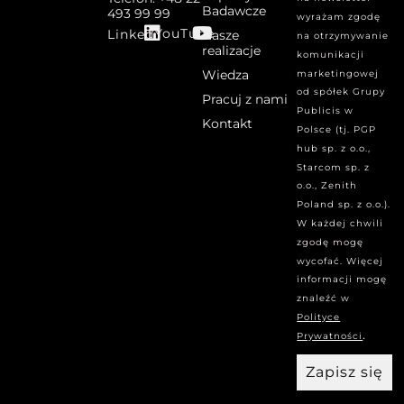
Badawcze
493 99 99
wyrażam zgodę
YouTube
Linked
Nasze
na otrzymywanie
realizacje
komunikacji
Wiedza
marketingowej
od spółek Grupy
Pracuj z nami
Publicis w
Kontakt
Polsce (tj. PGP
hub sp. z o.o.,
Starcom sp. z
o.o., Zenith
Poland sp. z o.o.).
W każdej chwili
zgodę mogę
wycofać. Więcej
informacji mogę
znaleźć w
Polityce
.
Prywatności
Zapisz się