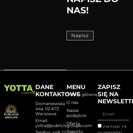
NAS!
Napisz
DANE
MENU
ZAPISZ
KONTAKTOWE
SIĘ NA
Strona główna
NEWSLETT
O nas
Domaniewska
44a, 02-672
Nasze
Warszawa
podejście
Email:
Oferta
yotta@publicisgroupe.com
Zapisując się
Raporty
Telefon: +48 22
na newsletter