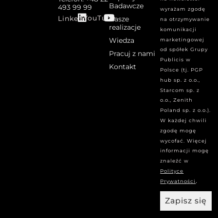
Badawcze
493 99 99
wyrażam zgodę
YouTube
Linked
Nasze
na otrzymywanie
realizacje
komunikacji
Wiedza
marketingowej
od spółek Grupy
Pracuj z nami
Publicis w
Kontakt
Polsce (tj. PGP
hub sp. z o.o.,
Starcom sp. z
o.o., Zenith
Poland sp. z o.o.).
W każdej chwili
zgodę mogę
wycofać. Więcej
informacji mogę
znaleźć w
Polityce
.
Prywatności
Zapisz się