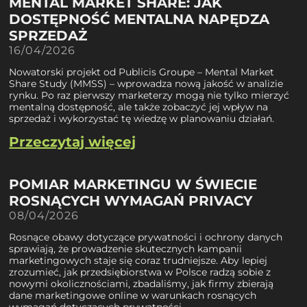
MENTAL MARKET SHARE: JAK
DOSTĘPNOŚĆ MENTALNA NAPĘDZA
SPRZEDAŻ
16/04/2026
Nowatorski projekt od Publicis Groupe – Mental Market
Share Study (MMSS) – wprowadza nową jakość w analizie
rynku. Po raz pierwszy marketerzy mogą nie tylko mierzyć
mentalną dostępność, ale także zobaczyć jej wpływ na
sprzedaż i wykorzystać tę wiedzę w planowaniu działań.
Przeczytaj więcej
POMIAR MARKETINGU W ŚWIECIE
ROSNĄCYCH WYMAGAŃ PRIVACY
08/04/2026
Rosnące obawy dotyczące prywatności i ochrony danych
sprawiają, że prowadzenie skutecznych kampanii
marketingowych staje się coraz trudniejsze. Aby lepiej
zrozumieć, jak przedsiębiorstwa w Polsce radzą sobie z
nowymi okolicznościami, zbadaliśmy, jak firmy zbierają
dane marketingowe online w warunkach rosnących