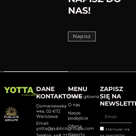
NAS!
Napisz
DANE
MENU
ZAPISZ
KONTAKTOWE
SIĘ NA
Strona główna
NEWSLETT
O nas
Domaniewska
44a, 02-672
Nasze
Warszawa
podejście
Email:
Oferta
yotta@publicisgroupe.com
Zapisując się
Raporty
Telefon: +48 22
na newsletter