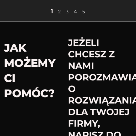
1
2
3
4
5
JEŻELI
JAK
CHCESZ Z
MOŻEMY
NAMI
CI
POROZMAWI
O
POMÓC?​
ROZWIĄZANI
DLA TWOJEJ
FIRMY,
NAPISZ DO