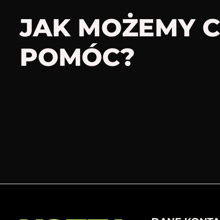
JAK MOŻEMY C
POMÓC?​