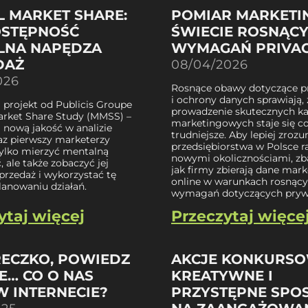
 MARKET SHARE:
POMIAR MARKETI
OSTĘPNOŚĆ
ŚWIECIE ROSNĄC
LNA NAPĘDZA
WYMAGAŃ PRIVA
DAŻ
08/04/2026
026
Rosnące obawy dotyczące p
i ochrony danych sprawiają, 
 projekt od Publicis Groupe
prowadzenie skutecznych k
arket Share Study (MMSS) –
marketingowych staje się co
nową jakość w analizie
trudniejsze. Aby lepiej zrozu
raz pierwszy marketerzy
przedsiębiorstwa w Polsce r
ylko mierzyć mentalną
nowymi okolicznościami, zb
 ale także zobaczyć jej
jak firmy zbierają dane mar
przedaż i wykorzystać tę
online w warunkach rosnąc
lanowaniu działań.
wymagań dotyczących pryw
ytaj więcej
Przeczytaj więce
RECZKO, POWIEDZ
AKCJE KONKURSO
E… CO O NAS
KREATYWNE I
W INTERNECIE?
PRZYSTĘPNE SPO