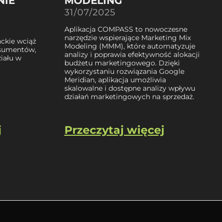
NIE
MODELING
31/07/2025
Aplikacja COMPASS to nowoczesne
narzędzie wspierające Marketing Mix
ckie wciąż
Modeling (MMM), które automatyzuje
nsumentów,
analizy i poprawia efektywność alokacji
iału w
budżetu marketingowego. Dzięki
wykorzystaniu rozwiązania Google
Meridian, aplikacja umożliwia
skalowalne i dostępne analizy wpływu
działań marketingowych na sprzedaż.
j
Przeczytaj więcej