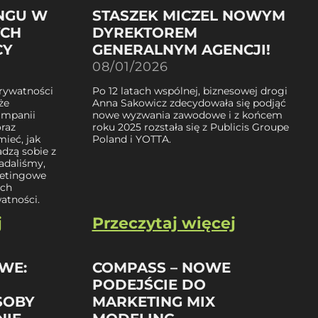
NGU W
STASZEK MICZEL NOWYM
YCH
DYREKTOREM
CY
GENERALNYM AGENCJI!
08/01/2026
rywatności
Po 12 latach wspólnej, biznesowej drogi
że
Anna Sakowicz zdecydowała się podjąć
ampanii
nowe wyzwania zawodowe i z końcem
raz
roku 2025 rozstała się z Publicis Groupe
mieć, jak
Poland i YOTTA.
adzą sobie z
adaliśmy,
ketingowe
ych
atności.
j
Przeczytaj więcej
WE:
COMPASS – NOWE
PODEJŚCIE DO
SOBY
MARKETING MIX