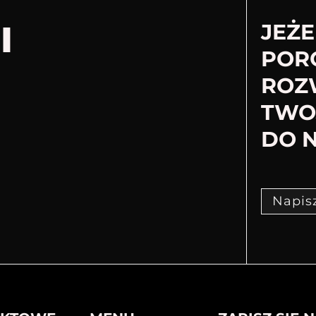
I
JEŻE
POR
ROZ
TWOJ
DO N
Napis