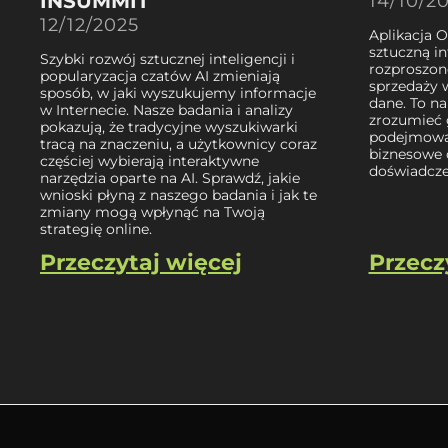
INSUMMIT
14/10/2
12/12/2025
Aplikacja 
sztuczną in
Szybki rozwój sztucznej inteligencji i
rozproszon
popularyzacja czatów AI zmieniają
sprzedaży 
sposób, w jaki wyszukujemy informacje
dane. To 
w Internecie. Nasze badania i analizy
zrozumieć 
pokazują, że tradycyjne wyszukiwarki
podejmować
tracą na znaczeniu, a użytkownicy coraz
biznesowe 
częściej wybierają interaktywne
doświadcze
narzędzia oparte na AI. Sprawdź, jakie
wnioski płyną z naszego badania i jak te
zmiany mogą wpłynąć na Twoją
strategię online.
Przeczytaj więcej
Przecz