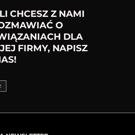
LI CHCESZ Z NAMI
OZMAWIAĆ O
WIĄZANIACH DLA
EJ FIRMY, NAPISZ
AS!
z