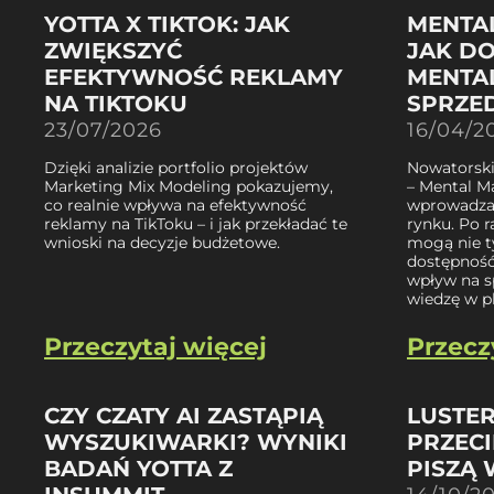
YOTTA X TIKTOK: JAK
MENTAL
ZWIĘKSZYĆ
JAK D
EFEKTYWNOŚĆ REKLAMY
MENTA
NA TIKTOKU
SPRZE
23/07/2026
16/04/2
Dzięki analizie portfolio projektów
Nowatorski
Marketing Mix Modeling pokazujemy,
– Mental M
co realnie wpływa na efektywność
wprowadza 
reklamy na TikToku – i jak przekładać te
rynku. Po 
wnioski na decyzje budżetowe.
mogą nie t
dostępność,
wpływ na s
wiedzę w p
Przeczytaj więcej
Przecz
CZY CZATY AI ZASTĄPIĄ
LUSTE
WYSZUKIWARKI? WYNIKI
PRZECI
BADAŃ YOTTA Z
PISZĄ 