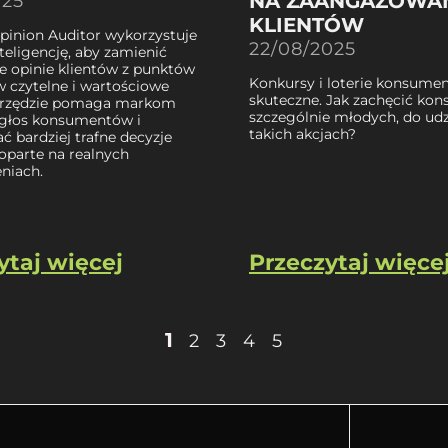
NA ZAANGAŻOWA
025
KLIENTÓW
Opinion Auditor wykorzystuje
22/08/2025
teligencję, aby zamienić
e opinie klientów z punktów
Konkursy i loterie konsumen
w czytelne i wartościowe
skuteczne. Jak zachęcić ko
narzędzie pomaga markom
szczególnie młodych, do udz
głos konsumentów i
takich akcjach?
 bardziej trafne decyzje
oparte na realnych
niach.
ytaj więcej
Przeczytaj więce
1
2
3
4
5