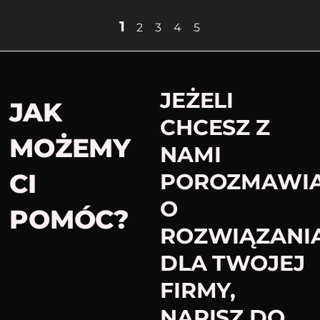
1
2
3
4
5
JEŻELI
JAK
CHCESZ Z
MOŻEMY
NAMI
CI
POROZMAWI
O
POMÓC?​
ROZWIĄZANI
DLA TWOJEJ
FIRMY,
NAPISZ DO