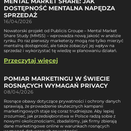
MENTAL MARKET SHARE: JAK
DOSTĘPNOŚĆ MENTALNA NAPĘDZA
SPRZEDAŻ
16/04/2026
Nowatorski projekt od Publicis Groupe – Mental Market
Share Study (MMSS) – wprowadza nową jakość w analizie
rynku. Po raz pierwszy marketerzy mogą nie tylko mierzyć
mentalną dostępność, ale także zobaczyć jej wpływ na
sprzedaż i wykorzystać tę wiedzę w planowaniu działań.
Przeczytaj więcej
POMIAR MARKETINGU W ŚWIECIE
ROSNĄCYCH WYMAGAŃ PRIVACY
08/04/2026
Rosnące obawy dotyczące prywatności i ochrony danych
sprawiają, że prowadzenie skutecznych kampanii
marketingowych staje się coraz trudniejsze. Aby lepiej
zrozumieć, jak przedsiębiorstwa w Polsce radzą sobie z
nowymi okolicznościami, zbadaliśmy, jak firmy zbierają
dane marketingowe online w warunkach rosnących