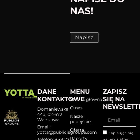
NAS!
Napisz
DANE
MENU
ZAPISZ
KONTAKTOWE
SIĘ NA
Strona główna
NEWSLETT
O nas
Domaniewska
44a, 02-672
Nasze
Warszawa
podejście
Email:
Oferta
yotta@publicisgroupe.com
Zapisując się
Raporty
Telefon: +48 22
na newsletter