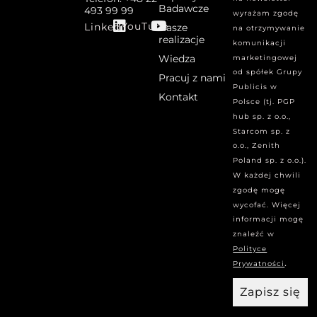
Badawcze
493 99 99
wyrażam zgodę
YouTube
Linked
Nasze
na otrzymywanie
realizacje
komunikacji
Wiedza
marketingowej
od spółek Grupy
Pracuj z nami
Publicis w
Kontakt
Polsce (tj. PGP
hub sp. z o.o.,
Starcom sp. z
o.o., Zenith
Poland sp. z o.o.).
W każdej chwili
zgodę mogę
wycofać. Więcej
informacji mogę
znaleźć w
Polityce
.
Prywatności
Zapisz się