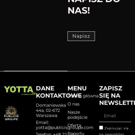
NAS!
Napisz
DANE
MENU
ZAPISZ
KONTAKTOWE
SIĘ NA
Strona główna
NEWSLETT
O nas
Domaniewska
44a, 02-672
Nasze
Warszawa
podejście
Email:
Oferta
yotta@publicisgroupe.com
Zapisując się
Raporty
Telefon: +48 22
na newsletter