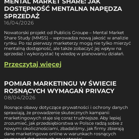
MENTAL MARKET SHARE: JAK
DOSTĘPNOŚĆ MENTALNA NAPĘDZA
SPRZEDAŻ
16/04/2026
Nowatorski projekt od Publicis Groupe – Mental Market
Share Study (MMSS) – wprowadza nową jakość w analizie
rynku. Po raz pierwszy marketerzy mogą nie tylko mierzyć
mentalną dostępność, ale także zobaczyć jej wpływ na
sprzedaż i wykorzystać tę wiedzę w planowaniu działań.
Przeczytaj więcej
POMIAR MARKETINGU W ŚWIECIE
ROSNĄCYCH WYMAGAŃ PRIVACY
08/04/2026
Rosnące obawy dotyczące prywatności i ochrony danych
sprawiają, że prowadzenie skutecznych kampanii
marketingowych staje się coraz trudniejsze. Aby lepiej
zrozumieć, jak przedsiębiorstwa w Polsce radzą sobie z
nowymi okolicznościami, zbadaliśmy, jak firmy zbierają
dane marketingowe online w warunkach rosnących