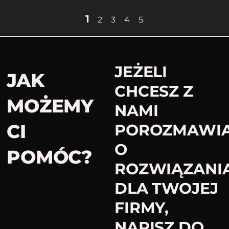
1
2
3
4
5
JEŻELI
JAK
CHCESZ Z
MOŻEMY
NAMI
CI
POROZMAWI
O
POMÓC?​
ROZWIĄZANI
DLA TWOJEJ
FIRMY,
NAPISZ DO