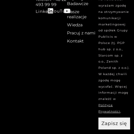
Badawcze
493 99 99
wyrażam zgodę
YouTube
Linked
Nasze
na otrzymywanie
realizacje
komunikacji
Wiedza
marketingowej
od spółek Grupy
Pracuj z nami
Publicis w
Kontakt
Polsce (tj. PGP
hub sp. z o.o.,
Starcom sp. z
o.o., Zenith
Poland sp. z o.o.).
W każdej chwili
zgodę mogę
wycofać. Więcej
informacji mogę
znaleźć w
Polityce
.
Prywatności
Zapisz się