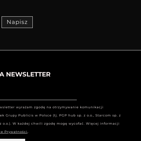
Napisz
NA NEWSLETTER
ewsletter wyrażam zgodę na otrzymywanie komunikacji
k Grupy Publicis w Polsce (tj. PGP hub sp. z o.o., Starcom sp. z
. z o.o.). W każdej chwili zgodę mogę wycofać. Więcej informacji
.
ce Prywatności