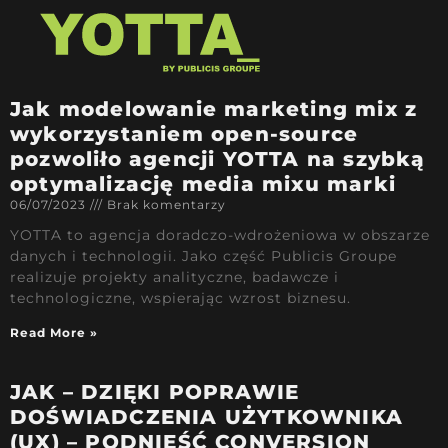
Jak modelowanie marketing mix z
wykorzystaniem open-source
pozwoliło agencji YOTTA na szybką
optymalizację media mixu marki
06/07/2023
Brak komentarzy
YOTTA to agencja doradczo-wdrożeniowa w obszarze
danych i technologii. Jako część Publicis Groupe
realizuje projekty analityczne, badawcze i
technologiczne, wspierając wzrost biznesu.
Read More »
JAK – DZIĘKI POPRAWIE
DOŚWIADCZENIA UŻYTKOWNIKA
(UX) – PODNIEŚĆ CONVERSION