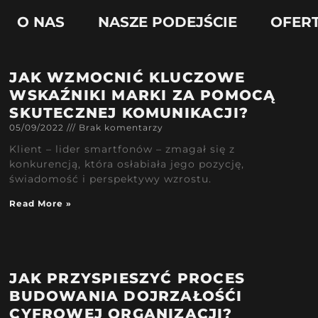
O NAS
NASZE PODEJŚCIE
OFER
JAK WZMOCNIĆ KLUCZOWE
WSKAŹNIKI MARKI ZA POMOCĄ
SKUTECZNEJ KOMUNIKACJI?
05/09/2022
Brak komentarzy
Klient – lider smartfonów – zmagał się z
konkurencją, która osłabiała jego pozycję,
świadomość i perspektywy wzrostu.
Read More »
JAK PRZYSPIESZYĆ PROCES
BUDOWANIA DOJRZAŁOŚĆI
CYFROWEJ ORGANIZACJI?