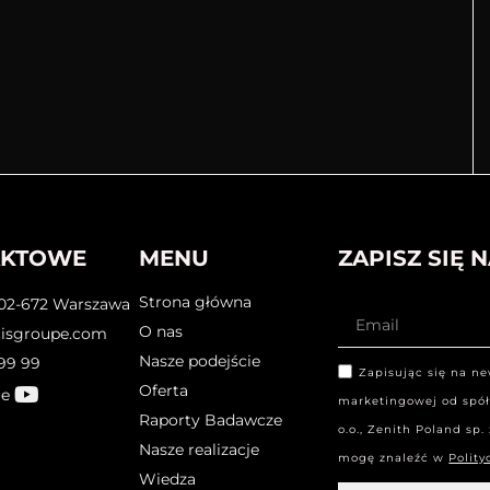
AKTOWE
MENU
ZAPISZ SIĘ 
Strona główna
02-672 Warszawa
O nas
cisgroupe.com
Nasze podejście
 99 99
Zapisując się na n
Oferta
be
marketingowej od spółe
Raporty Badawcze
o.o., Zenith Poland sp
Nasze realizacje
mogę znaleźć w
Polity
Wiedza