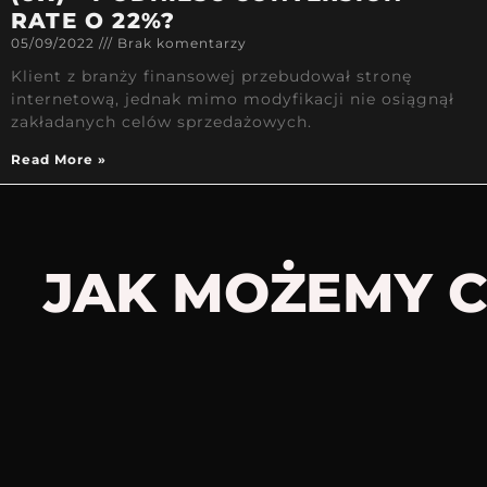
RATE O 22%?
05/09/2022
Brak komentarzy
Klient z branży finansowej przebudował stronę
internetową, jednak mimo modyfikacji nie osiągnął
zakładanych celów sprzedażowych.
Read More »
JAK MOŻEMY C