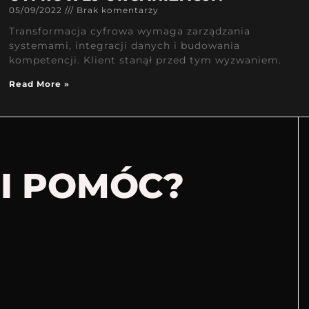
05/09/2022
Brak komentarzy
Transformacja cyfrowa wymaga zarządzania
systemami, integracji danych i budowania
kompetencji. Klient stanął przed tym wyzwaniem.
Read More »
I POMÓC?