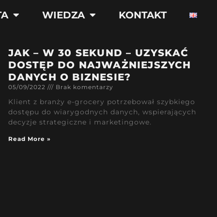
TA
WIEDZA
KONTAKT
JAK – W 30 SEKUND – UZYSKAĆ
DOSTĘP DO NAJWAŻNIEJSZYCH
DANYCH O BIZNESIE?
05/09/2022
Brak komentarzy
Klient z branży e-grocery potrzebował szybkiego
dostępu do wiarygodnych danych, wspierających
decyzje strategiczne i marketingowe.
Read More »