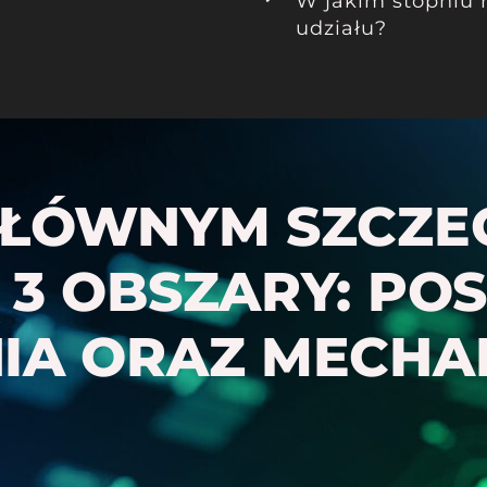
W jakim stopniu 
udziału?
GŁÓWNYM SZCZ
3 OBSZARY: PO
IA ORAZ MECHA