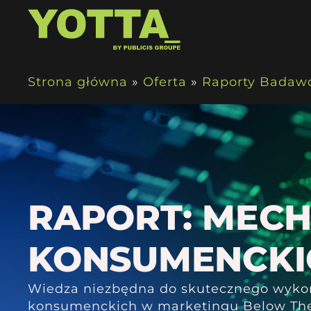
Strona główna
»
Oferta
»
Raporty Badaw
RAPORT: MECH
KONSUMENCKI
Wiedza niezbędna do skutecznego wykorz
konsumenckich w marketingu Below The