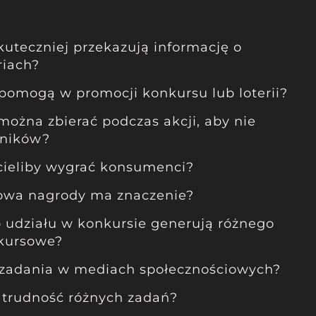
kuteczniej przekazują informację o
riach?
 pomogą w promocji konkursu lub loterii?
można zbierać podczas akcji, aby nie
tników?
cieliby wygrać konsumenci?
owa nagrody ma znaczenie?
 udziału w konkursie generują różnego
nkursowe?
 zadania w mediach społecznościowych?
t trudność różnych zadań?