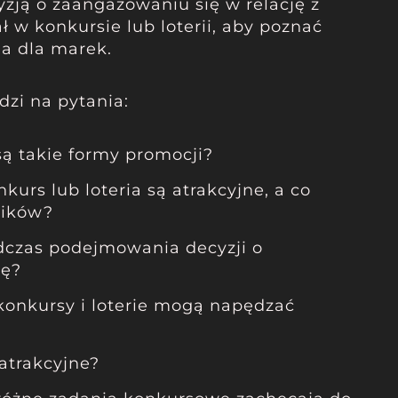
yzją o zaangażowaniu się w relację z
 w konkursie lub loterii, aby poznać
ia dla marek.
zi na pytania:
są takie formy promocji?
kurs lub loteria są atrakcyjne, a co
ników?
dczas podejmowania decyzji o
ię?
konkursy i loterie mogą napędzać
atrakcyjne?