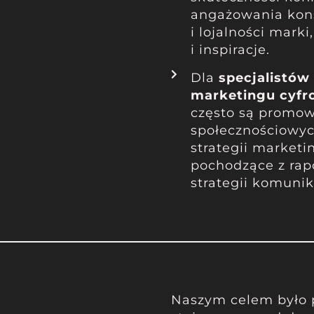
angażowania kon
i lojalności mark
i inspiracje.
Dla
specjalistów
marketingu cyf
często są promo
społecznościowyc
strategii market
pochodzące z rapo
strategii komuni
Naszym celem było 