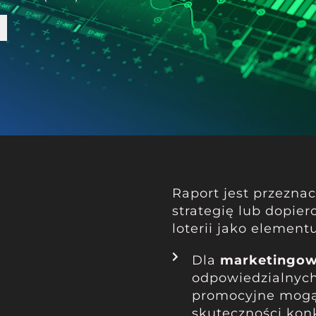
Raport jest przezna
strategię lub dopie
loterii jako element
Dla
marketingow
odpowiedzialnych
promocyjne mogąc
skuteczności konk