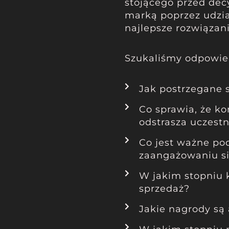
stojącego przed dec
marką poprzez udział
najlepsze rozwiązan
Szukaliśmy odpowied
Jak postrzegane 
Co sprawia, że kon
odstrasza uczest
Co jest ważne po
zaangażowaniu s
W jakim stopniu 
sprzedaż?
Jakie nagrody są 