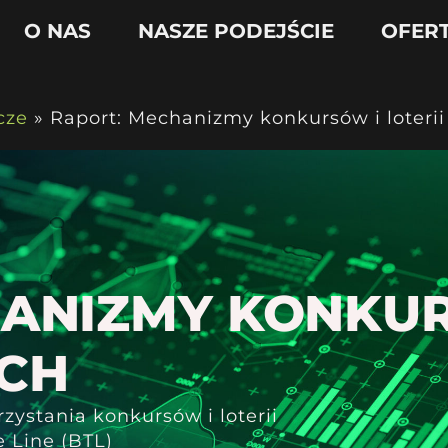
O NAS
NASZE PODEJŚCIE
OFER
cze
»
Raport: Mechanizmy konkursów i loter
ANIZMY KONKURS
CH
ystania konkursów i loterii
 Line (BTL)