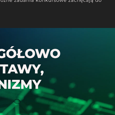
różne zadania konkursowe zachęcają do
EGÓŁOWO
STAWY,
NIZMY