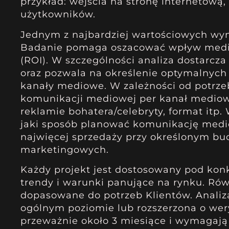
przykład: wejścia na stronę internetową, 
użytkowników.
Jednym z najbardziej wartościowych wy
Badanie pomaga oszacować wpływ medió
(ROI). W szczególności analiza dostarcz
oraz pozwala na określenie optymalnych
kanały mediowe. W zależności od potrzeb
komunikacji mediowej per kanał mediowy
reklamie bohatera/celebryty, format itp
jaki sposób planować komunikację medio
najwięcej sprzedaży przy określonym bud
marketingowych.
Każdy projekt jest dostosowany pod konk
trendy i warunki panujące na rynku. Rów
dopasowane do potrzeb Klientów. Analiz
ogólnym poziomie lub rozszerzona o wer
przeważnie około 3 miesiące i wymagają