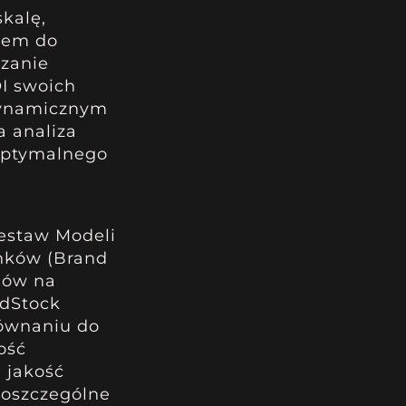
kalę,
czem do
ązanie
I swoich
 dynamicznym
 analiza
 optymalnego
zestaw Modeli
ynków (Brand
iów na
AdStock
równaniu do
ość
 jakość
poszczególne