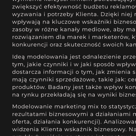
zwiększyć efektywność budżetu reklamow
wyzwania i potrzeby Klienta. Dzięki niej 
wpływają na kluczowe wskaźniki biznesow
zasoby w różne kanały mediowe, aby maks
rozwiązaniem dla marek i marketerów, k
konkurencji oraz skuteczność swoich k
Ideą modelowania jest odnalezienie prze
tym, jakie czynniki i w jaki sposób wpły
dostarcza informacji o tym, jak zmienia 
mają czynniki sprzedażowe, takie jak: c
produktów. Badany jest także wpływ konku
na rynku przekładają się na wyniki bizn
Modelowanie marketing mix to statystyc
rezultatami biznesowymi a działaniami
oferta, działania konkurencji). Analizo
widzenia Klienta wskaźnik biznesowy. Naj