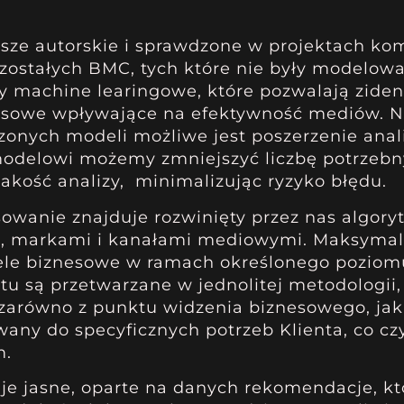
asze autorskie i sprawdzone w projektach ko
ostałych BMC, tych które nie były modelow
machine learingowe, które pozwalają ziden
nesowe wpływające na efektywność mediów. 
rzonych modeli możliwe jest poszerzenie anal
odelowi możemy zmniejszyć liczbę potrzebn
kość analizy, minimalizując ryzyko błędu.
osowanie znajduje rozwinięty przez nas algory
mi, markami i kanałami mediowymi. Maksymal
 cele biznesowe w ramach określonego pozi
tu są przetwarzane w jednolitej metodologii
zarówno z punktu widzenia biznesowego, jak
any do specyficznych potrzeb Klienta, co cz
m.
ruje jasne, oparte na danych rekomendacje, k