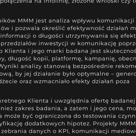
połączenia na infolinię, złożone wnioski czy t
ników MMM jest analiza wpływu komunikacji
w i pozwala określić efektywność działań 
a informacji o długości utrzymywania się efe
 przedziałów inwestycji w komunikację poprz
 Klienta i jego marki badana jest skuteczno
, długość kopii, platformę, kampanię, obec
. Wyniki analizy stanowią bezpośrednie reko
wą, by jej działanie było optymalne – gener
żecie oraz wzmacniało efekty działań poza
retnego Klienta i uwzględnia ofertę badanej
nież zakres badania, a zatem i jego cena, m
a może być ograniczona do testowania czyn
yfikację dodatkowych hipotez. Projekty MMM
 zebrania danych o KPI, komunikacji mediowe