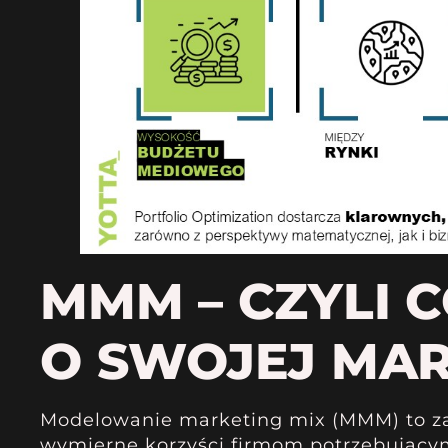
MMM – CZYLI 
O SWOJEJ MA
Modelowanie marketing mix (MMM) to za
wymierne korzyści firmom potrzebujący