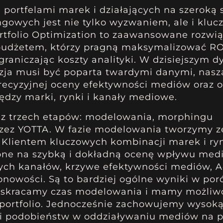
ortfelami marek i działających na szeroką s
owych jest nie tylko wyzwaniem, ale i klu
ortfolio Optimization to zaawansowane rozwi
 budżetem, którzy pragną maksymalizować RO
graniczając koszty analityki. W dzisiejszym
ja musi być poparta twardymi danymi, nasza
 precyzyjnej oceny efektywności mediów oraz
dzy marki, rynki i kanały mediowe.
ię z trzech etapów: modelowania, morphingu
przez YOTTA. W fazie modelowania tworzymy 
 Klientem kluczowych kombinacji marek i r
one na szybką i dokładną ocenę wpływu med
ych kanałów, krzywe efektywności mediów, 
zonowości. Są to bardziej ogólne wyniki w po
o skracamy czas modelowania i mamy możliw
 portfolio. Jednocześnie zachowujemy wysoką
ic i podobieństw w oddziaływaniu mediów na 