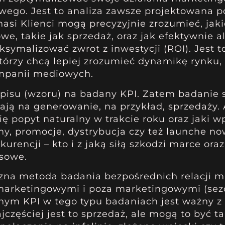
ego. Jest to analiza zawsze projektowana 
nasi Klienci mogą precyzyjnie zrozumieć, jaki
e, takie jak sprzedaż, oraz jak efektywnie 
ymalizować zwrot z inwestycji (ROI). Jest t
tórzy chcą lepiej zrozumieć dynamikę rynku
ampanii mediowych.
pisu (wzoru) na badany KPI. Zatem badanie 
wają na generowanie, na przykład, sprzedaży. 
się popyt naturalny w trakcie roku oraz jaki 
eny, promocje, dystrybucja czy też launche n
rencji – kto i z jaką siłą szkodzi marce ora
esowe.
zna metoda badania bezpośrednich relacji m
 marketingowymi i poza marketingowymi (se
wanym KPI w tego typu badaniach jest ważny 
częściej jest to sprzedaż, ale mogą to być t