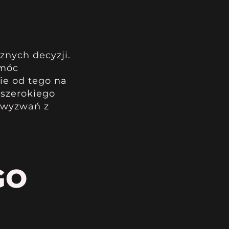
znych decyzji.
omóc
ie od tego na
 szerokiego
i wyzwań z
GO