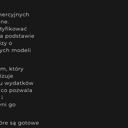
mercyjnych
ane.
tyfikować
Na podstawie
izy o
ych modeli
tm, który
izuje
omu wydatków
, co pozwala
 i
yni go
tóre są gotowe