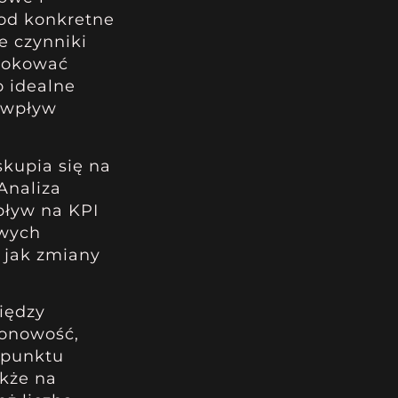
pod konkretne
e czynniki
alokować
o idealne
, wpływ
skupia się na
Analiza
wpływ na KPI
owych
z jak zmiany
iędzy
zonowość,
z punktu
akże na