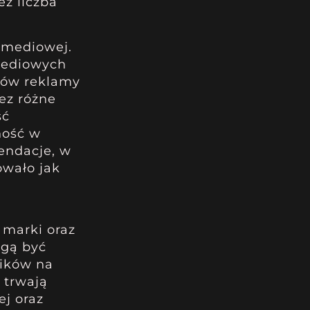
eż liczba
 mediowej.
mediowych
któw reklamy
ez różne
ść
ność w
mendacje, w
owało jak
 marki oraz
ogą być
ników na
 trwają
j oraz