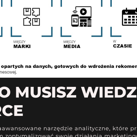
CO MUSISZ WIEDZ
RCE
awansowane narzędzie analityczne, które pr
m zoptymalizować swoje działania marketing