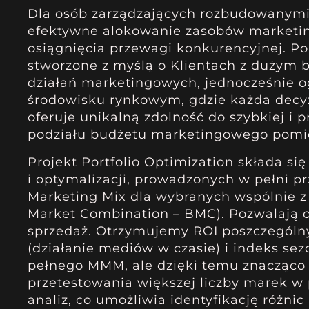
Dla osób zarządzających rozbudowanymi p
efektywne alokowanie zasobów marketing
osiągnięcia przewagi konkurencyjnej. P
stworzone z myślą o Klientach z dużym
działań marketingowych, jednocześnie o
środowisku rynkowym, gdzie każda decyz
oferuje unikalną zdolność do szybkiej i
podziału budżetu marketingowego pomię
Projekt Portfolio Optimization składa s
i optymalizacji, prowadzonych w pełni 
Marketing Mix dla wybranych wspólnie z
Market Combination – BMC). Pozwalają 
sprzedaż. Otrzymujemy ROI poszczególn
(działanie mediów w czasie) i indeks se
pełnego MMM, ale dzięki temu znacząc
przetestowania większej liczby marek w
analiz, co umożliwia identyfikację różn