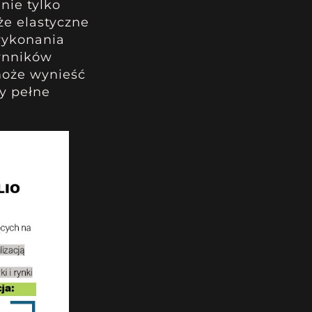
nie tylko
że elastyczne
wykonania
ynników
może wynieść
my pełne