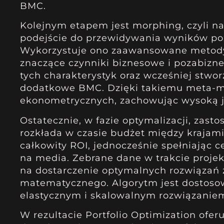
BMC.
Kolejnym etapem jest morphing, czyli n
podejście do przewidywania wyników poz
Wykorzystuje ono zaawansowane metody 
znaczące czynniki biznesowe i pozabiz
tych charakterystyk oraz wcześniej stwo
dodatkowe BMC. Dzięki takiemu meta-m
ekonometrycznych, zachowując wysoką ja
Ostatecznie, w fazie optymalizacji, zast
rozkłada w czasie budżet między kraja
całkowity ROI, jednocześnie spełniając
na media. Zebrane dane w trakcie projek
na dostarczenie optymalnych rozwiązań 
matematycznego. Algorytm jest dostosow
elastycznym i skalowalnym rozwiązanie
W rezultacie Portfolio Optimization ofe