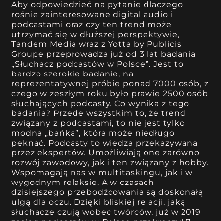
Aby odpowiedzieć na pytanie dlaczego
rośnie zainteresowane digital audio i
podcastami oraz czy ten trend może
utrzymać się w dłuższej perspektywie,
Tandem Media wraz z Yotta by Publicis
Groupe przeprowadza już od 3 lat badania
„Słuchacz podcastów w Polsce”. Jest to
bardzo szerokie badanie, na
reprezentatywnej próbie ponad 7000 osób, z
czego w zeszłym roku było prawie 2500 osób
słuchających podcasty. Co wynika z tego
badania? Przede wszystkim to, że trend
związany z podcastami, to nie jest tylko
modna „bańka”, która może niedługo
pęknąć. Podcasty to wiedza przekazywana
przez ekspertów. Umożliwiają one zarówno
rozwój zawodowy, jak i ten związany z hobby.
Wspomagają nas w multitaskingu, jak i w
wygodnym relaksie. A w czasach
dzisiejszego przebodźcowania są doskonałą
ulgą dla oczu. Dzięki bliskiej relacji, jaką
słuchacze czują wobec twórców, już w 2019