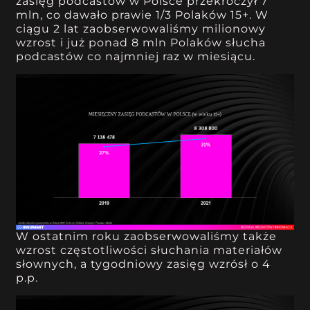
zasięg podcastów w Polsce przekroczył 7
mln, co dawało prawie 1/3 Polaków 15+. W
ciągu 2 lat zaobserwowaliśmy milionowy
wzrost i już ponad 8 mln Polaków słucha
podcastów co najmniej raz w miesiącu.
W ostatnim roku zaobserwowaliśmy także
wzrost częstotliwości słuchania materiałów
słownych, a tygodniowy zasięg wzrósł o 4
p.p.