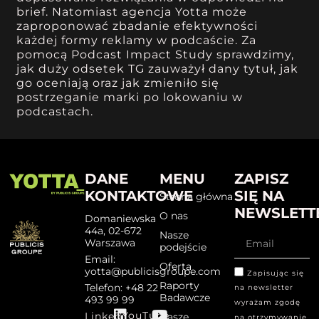
brief. Natomiast agencja Yotta może
zaproponować zbadanie efektywności
każdej formy reklamy w podcaście. Za
pomocą Podcast Impact Study sprawdzimy,
jak duży odsetek TG zauważył dany tytuł, jak
go oceniają oraz jak zmieniło się
postrzeganie marki po lokowaniu w
podcastach.
DANE
MENU
ZAPISZ
KONTAKTOWE
SIĘ NA
Strona główna
NEWSLETT
O nas
Domaniewska
44a, 02-672
Nasze
Warszawa
podejście
Email:
Oferta
yotta@publicisgroupe.com
Zapisując się
Raporty
Telefon: +48 22
na newsletter
Badawcze
493 99 99
wyrażam zgodę
YouTube
Linked
Nasze
na otrzymywanie