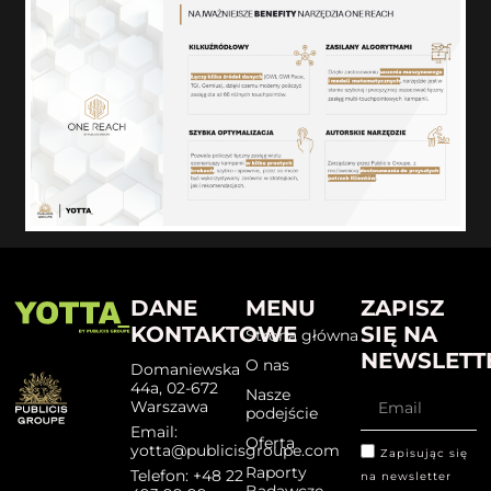
DANE
MENU
ZAPISZ
KONTAKTOWE
SIĘ NA
Strona główna
NEWSLETT
O nas
Domaniewska
44a, 02-672
Nasze
Warszawa
podejście
Email:
Oferta
yotta@publicisgroupe.com
Zapisując się
Raporty
Telefon: +48 22
na newsletter