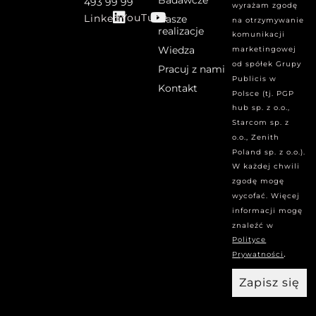
Badawcze
493 99 99
wyrażam zgodę
YouTube
Linked
Nasze
na otrzymywanie
realizacje
komunikacji
Wiedza
marketingowej
od spółek Grupy
Pracuj z nami
Publicis w
Kontakt
Polsce (tj. PGP
hub sp. z o.o.,
Starcom sp. z
o.o., Zenith
Poland sp. z o.o.).
W każdej chwili
zgodę mogę
wycofać. Więcej
informacji mogę
znaleźć w
Polityce
.
Prywatności
Zapisz się