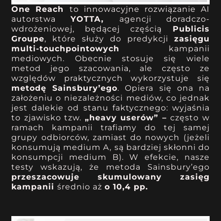
One Reach
to innowacyjne rozwiązanie AI
autorstwa
YOTTA,
agencji doradczo-
wdrożeniowej, będącej częścią
Publicis
Groupe
, które służy do predykcji
zasięgu
multi-touchpointowych
kampanii
mediowych. Obecnie stosuje się wiele
metod jego szacowania, ale często ze
względów praktycznych wykorzystuje się
metodę Sainsbury’ego
. Opiera się ona na
założeniu o niezależności mediów, co jednak
jest dalekie od stanu faktycznego: wyjaśnia
to zjawisko tzw.
„heavy userów” –
często w
ramach kampanii trafiamy do tej samej
grupy odbiorców, zamiast do nowych (jeżeli
konsumują medium A, są bardziej skłonni do
konsumpcji medium B). W efekcie, nasze
testy wskazują, że metoda Sainsbury’ego
przeszacowuje skumulowany zasięg
kampanii
średnio aż
o 10,4 pp.