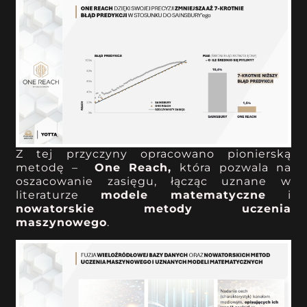
Z tej przyczyny opracowano pionierską
metodę –
One Reach,
która
pozwala na
oszacowanie zasięgu, łącząc uznane w
literaturze
modele matematyczne
i
nowatorskie metody uczenia
maszynowego
.