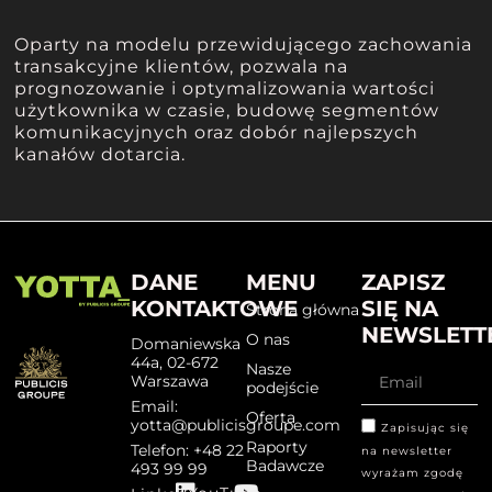
Oparty na modelu przewidującego zachowania
transakcyjne klientów, pozwala na
prognozowanie i optymalizowania wartości
użytkownika w czasie, budowę segmentów
komunikacyjnych oraz dobór najlepszych
kanałów dotarcia.
DANE
MENU
ZAPISZ
KONTAKTOWE
SIĘ NA
Strona główna
NEWSLETT
O nas
Domaniewska
44a, 02-672
Nasze
Warszawa
podejście
Email:
Oferta
yotta@publicisgroupe.com
Zapisując się
Raporty
Telefon: +48 22
na newsletter
Badawcze
493 99 99
wyrażam zgodę