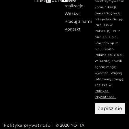
YouTube
Linked
Nasze
na otrzymywanie
realizacje
komunikacji
Wiedza
marketingowej
od spółek Grupy
Pracuj z nami
Publicis w
Kontakt
Polsce (tj. PGP
hub sp. z o.o.,
Starcom sp. z
o.o., Zenith
Poland sp. z o.o.).
W każdej chwili
zgodę mogę
wycofać. Więcej
informacji mogę
znaleźć w
Polityce
.
Prywatności
Zapisz się
Polityka prywatności
© 2026 YOTTA