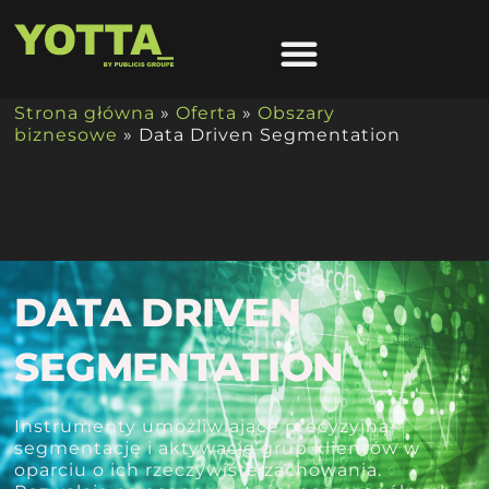
Strona główna
»
Oferta
»
Obszary
biznesowe
»
Data Driven Segmentation
DATA DRIVEN
SEGMENTATION
Instrumenty umożliwiające precyzyjną
segmentację i aktywację grup klientów w
oparciu o ich rzeczywiste zachowania.