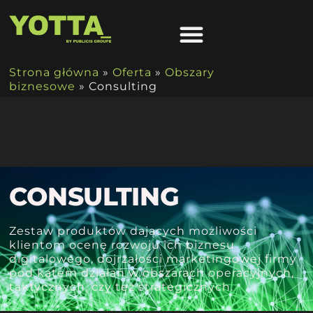
Strona główna
»
Oferta
»
Obszary
biznesowe
»
Consulting
CONSULTING
Zestaw produktów dających możliwości
klientom ocenę rozwoju ich biznesu
digitalowego, dojrzałości marketingowej firmy
pod kątem działań w obszarach operacyjnych,
taktycznych, czy też strategicznych.