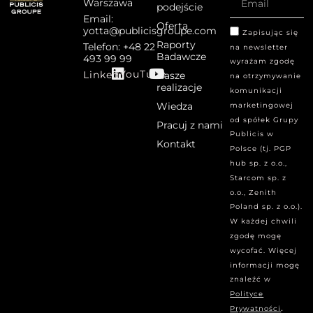
Warszawa
podejście
Email:
Oferta
yotta@publicisgroupe.com
Zapisując się
Raporty
Telefon: +48 22
na newsletter
Badawcze
493 99 99
wyrażam zgodę
YouTube
Linked
Nasze
na otrzymywanie
realizacje
komunikacji
Wiedza
marketingowej
od spółek Grupy
Pracuj z nami
Publicis w
Kontakt
Polsce (tj. PGP
hub sp. z o.o.,
Starcom sp. z
o.o., Zenith
Poland sp. z o.o.).
W każdej chwili
zgodę mogę
wycofać. Więcej
informacji mogę
znaleźć w
Polityce
.
Prywatności