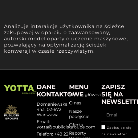
Analizuje interakcje użytkownika na ścieżce
zakupowej w oparciu o zaawansowany,
autorski model oparty o uczenie maszynowe,
pozwalający na optymalizację ścieżek
konwersji w czasie rzeczywistym.
DANE
MENU
ZAPISZ
KONTAKTOWE
SIĘ NA
Strona główna
NEWSLETT
O nas
Domaniewska
44a, 02-672
Nasze
Warszawa
podejście
Email:
Oferta
yotta@publicisgroupe.com
Zapisując się
Raporty
Telefon: +48 22
na newsletter