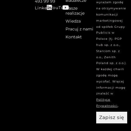
Badawcze
493 99 99
wyrażam zgodę
YouTube
Linked
Nasze
na otrzymywanie
realizacje
komunikacji
Wiedza
marketingowej
od spółek Grupy
Pracuj z nami
Publicis w
Kontakt
Polsce (tj. PGP
hub sp. z o.o.,
Starcom sp. z
o.o., Zenith
Poland sp. z o.o.).
W każdej chwili
zgodę mogę
wycofać. Więcej
informacji mogę
znaleźć w
Polityce
.
Prywatności
Zapisz się