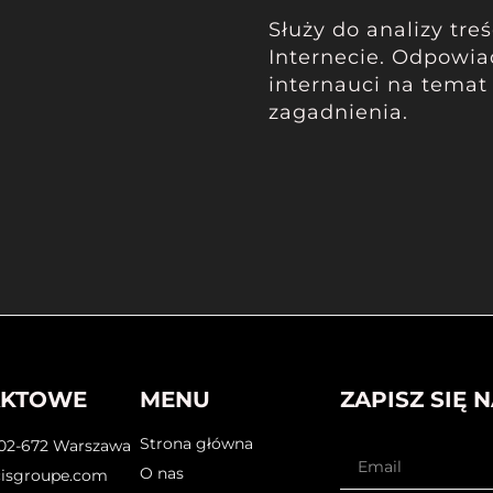
Służy do analizy tr
Internecie. Odpowiada
internauci na temat 
zagadnienia.
AKTOWE
MENU
ZAPISZ SIĘ 
Strona główna
02-672 Warszawa
O nas
cisgroupe.com