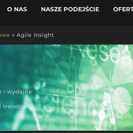
O NAS
NASZE PODEJŚCIE
OFER
sowe
»
Agile Insight
e i wydajne
t
i trendów.