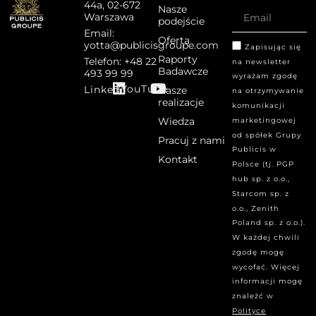
44a, 02-672
Nasze
Warszawa
podejście
Email:
Oferta
yotta@publicisgroupe.com
Zapisując się
Raporty
Telefon: +48 22
na newsletter
Badawcze
493 99 99
wyrażam zgodę
YouTube
Linked
Nasze
na otrzymywanie
realizacje
komunikacji
Wiedza
marketingowej
od spółek Grupy
Pracuj z nami
Publicis w
Kontakt
Polsce (tj. PGP
hub sp. z o.o.,
Starcom sp. z
o.o., Zenith
Poland sp. z o.o.).
W każdej chwili
zgodę mogę
wycofać. Więcej
informacji mogę
znaleźć w
Polityce